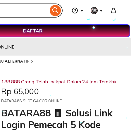
DAFTAR
ONLINE
8 ALTERNATIF
188.888 Orang Telah Jackpot Dalam 24 Jam Terakhir!
Price:
Rp 65,000
BATARA88 SLOT GACOR ONLINE
BATARA88 🧧 Solusi Link
Login Pemecah 5 Kode